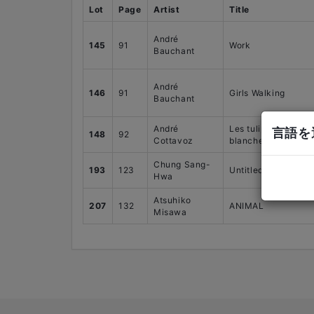
Lot
Page
Artist
Title
André
145
91
Work
Bauchant
André
146
91
Girls Walking
Bauchant
André
Les tulips rouge et
言語を選
148
92
Cottavoz
blanches
Chung Sang-
193
123
Untitled
Hwa
Atsuhiko
207
132
ANIMAL
Misawa