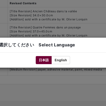
Revised Contents
[Title Revision] Ancien Château dans la vallée
[Size Revision] 34.0×30.0cm
[Addition] sold with a certificate by M. Olivier Lorquin
[Title Revision] Quatre Femmes dans un paysage
[Size Revision] 37.0×45.0cm
[Addition] sold with a certificate by M. Olivier Lorquin
[Revision] the authenticity of this work has been kindly confirmed 
択してください Select Language
Mme. Hélène Cottavoz
NO LOT
日本語
English
[Medium Revision] paper, adhesive material, paint, mixed media