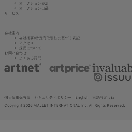
り、現物の色調や色彩、形状及び欠陥などを正確に伝えるものではなく、状
オークション参加
態、品質を示すものでもありません。
オークション出品
サービス
③ 図録等に記載された解説、説明、別添文書、正誤表、口頭等で伝達され
た事前の参考情報は、あくまで買受希望者の参考に供するためのものであ
り、当社はこの記載の誤り、現物との相違など事実と異なる点があったとし
ても、一切の責任を負いません。買受を希望する者は、下見会において現物
会社案内
を見分、調査し、自己の判断責任に基づいて買受の申し出をしなければなり
会社概要/特定商取引法に基づく表記
ません。
アクセス
採用について
④ 図録等に記載された評価額はあくまで当社が買受希望者の参考として供
お問い合わせ
するものであり、実際に競売により売買される価格（落札価格）は、この評
よくある質問
価額の下限を下回ることもあれば、上限を超えることもあります。ただし、
最低売却価格（リザーブ価格。この価格は公表せず、また評価額の下限とは
無関係に設定されます。）を下回る価格では、原則として売却されません。
⑤ 図録等に記載された解説、説明は、予告なく変更されることがありま
す。この変更は、競売の会場における書面もしくは口頭にてなされます。買
受希望者は、自らの責任において、事前の変更内容を確認しなければなりま
せん。変更がなされた場合は、変更された内容により競売がなされたものと
個人情報保護法
セキュリティポリシー
English
言語設定：ja
みなします。
Copyright
2026 MALLET INTERNATIONAL Inc. All Rights Reserved.
⑥ 図録等記載情報と現物との差異を理由とする落札後の売買契約解消に
は、一切応じられません。
⑦ 当社の許可なく、図録等（画像、記事等）の無断転載、転用を禁止しま
す。