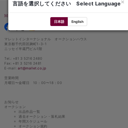
×
言語を選択してください Select Language
3 下見会（プレビュー）
① 当社は、競売の前に下見会を設けます。
② 出品作品の買受希望者は、下見会で競売対象品を自己の判断責任におい
日本語
English
て見分し、買受の申し出をしなければなりません。
③ 当社は、下見会に入場を希望する者に対し、身分を証明できるものの提
マレットインターナショナル オークションハウス
示を求めることができ、求められた者はそれを提示しなければなりません。
東京都千代田区麹町1-3-1
また当社はその裁量によって、希望者に対して下見会への入場を拒否し、ま
ニッセイ半蔵門ビル1階
たは入場後に退場させることができます。
④ 当社は、下見会に入場した者が出品作品にキズ、その他の損傷を与えた
Tel.: +81 3 5216 2480
場合には、その者に対して損害賠償を求めることができます。
Fax: +81 3 5216 2481
E-mail:
art@mallet.co.jp
⑤ 下見会の日程は、事前に告知し、また、原則として図録（カタログ）に
記載しますが、当社の裁量により変更される場合があります。当社は、下見
営業時間
会の日程変更に伴う一切の責任を負わないものとします。
月曜日〜金曜日 10：00〜18：00
4 図録等
① 当社は、出品作品について、買受希望者の参考に供するため、図録（カ
タログ）を作成し、有料にて頒布します。また、当社ホームページにおいて
お知らせ
出品作品一覧を公開します。更に、必要に応じてコンディションレポートを
オークション
作成し、買受希望者の閲覧に供します（以下図録とホームページの出品作品
出品作品一覧
一覧及びコンディションレポートをあわせて「図録等」といいます。）。
過去オークション・落札結果
年間スケジュール
② 図録等の図版は、あくまで出品作品の特定及び参考のためのものであ
オークション規約