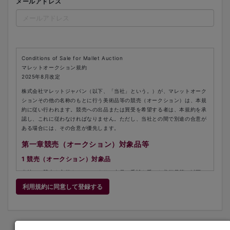
メールアドレス
Conditions of Sale for Mallet Auction
マレットオークション規約
2025年8月改定
株式会社マレットジャパン（以下、「当社」という。）が、マレットオーク
ションその他の名称のもとに行う美術品等の競売（オークション）は、本規
約に従い行われます。競売への出品または買受を希望する者は、本規約を承
認し、これに従わなければなりません。ただし、当社との間で別途の合意が
ある場合には、その合意が優先します。
第一章競売（オークション）対象品等
1 競売（オークション）対象品
当社は、競売を主催することにより、出品の委託を受けた美術品等（以下
「出品作品」という。）を競売の方法により売却します。
利用規約に同意して登録する
2 状態（コンディション）
出品作品は、その性質上古いものであるので、現状有姿のまま売却されるも
のであり、当社は出品作品のシミ、キズ、その他の欠陥、損傷、経年劣化等
の瑕疵について責任を一切負いません。