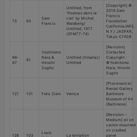
[Copyright] ©
Untitled, from
2016 Sam
'Poemes dans le
Francis
Sam
ciel' by Michel
75
65
Foundation
Francis
Waldberg/
California/ARS,
Untitled, 1977
N.Y./ JASPAR,
(SFM77-74)
Tokyo C1008
[Revision]
Yoshitomo
Corrected
96-
Nara &
Untitled (Omaha)/
Copyright：
81
97
Hiroshi
Untitled
©Yoshitomo
Sugito
Nara, Hiroshi
Sugito
[Provenance]
Rental Gallery
127
101
Felix Ziem
Venice
Baltimore
Museum of Art
(Baltimore)
[Revision –
Medium] oil on
carton mounted
on cradled
Louis
128
103
La tentation
panel