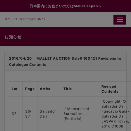
日本国内にお住まいの方はMallet Japanへ
Toggle
naviga
お知らせ
2016/04/20
MALLET AUCTION Sale# 160421 Revisions to
Catalogue Contents
Revised
Lot
Page
Artist
Title
Contents
[Copyright] ©
Salvador Dali,
「Memories of
36-
Salvador
Fundació Gala-
37
Surrealism」
37
Dalí
Salvador Dalí,
(Portfolio)
JASPAR Tokyo,
2016 C1008