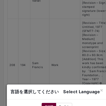
Valtat
[Revision – Sign
stamped
signature (lower
right)
[Revision – TItle
Untitled, 1977
(SFM77-74)
[Revision –
Medium]
monotype and
screenprint
[Revision – Size
80.0ｘ60.9cm
[Addition] This
Sam
work has been
208
194
Work
Francis
kindly confirme
by 「Sam Franci
Foundation」
Year – 1977
[Copyright] ©
2016 Sam
×
言語を選択してください Select Language
Francis
Foundation
California/ARS,
N.Y./ JASPAR,