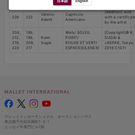
日本語
English
Tokyo C1008
[Addition] sold
Valerio-
Capriccio
226
222
with a certificat
Adami
Americano
by the artist
204,
189,
Work/ SOLEIL
[Copyright]© K.
212,
199,
Kumi
POINT/
SUGAI &
219,
209,
Sugai
ROUGE ET VERT/
JASPAR, Tokyo,
223
217
ESPACE(SILENCE)
2016 C1011
マレットインターナショナル オークションハウス
東京都千代田区麹町1-3-1
ニッセイ半蔵門ビル1階