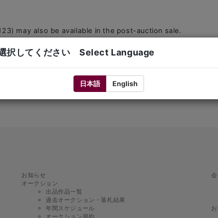
23) may also be available in the post-auction sale.
info@mallet-i.com
択してください Select Language
 the Past Lot Archive within 1–2 business days after the aucti
日本語
English
お知らせ
会
オークション
出品作品一覧
過去オークション・落札結果
年間スケジュール
お
オークション規約