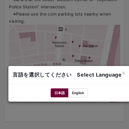
Police Station" intersection.
※Please use the coin parking lots nearby when
visiting.
×
言語を選択してください Select Language
日本語
English