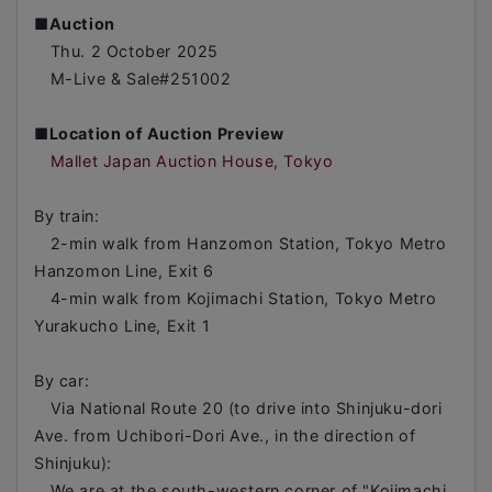
■
Auction
Thu. 2 October 2025
M-Live & Sale#251002
■
Location of Auction Preview
Mallet Japan Auction House, Tokyo
By train:
2-min walk from Hanzomon Station, Tokyo Metro
Hanzomon Line, Exit 6
4-min walk from Kojimachi Station, Tokyo Metro
Yurakucho Line, Exit 1
By car:
Via National Route 20 (to drive into Shinjuku-dori
Ave. from Uchibori-Dori Ave., in the direction of
Shinjuku):
We are at the south-western corner of "Kojimachi