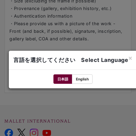
・Size (excluding the frame if possible)
・Provenance (gallery, exhibition history, etc.)
・Authentication information
・Please provide us with a picture of the work -
Front (and back, if possible), signature, inscription,
gallery label, COA and other details.
Past auction records (Invaluable)
×
言語を選択してください Select Language
Contact:
E-mail:
art@mallet.co.jp
日本語
English
Tel: +81 3-5216-2480