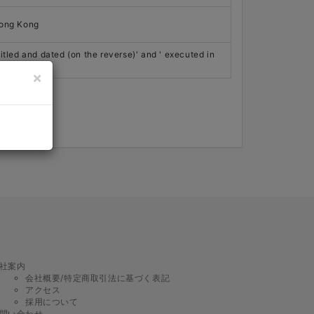
Hong Kong
led and dated (on the reverse)' and ' executed in
×
ogging in
.
社案内
会社概要/特定商取引法に基づく表記
アクセス
採用について
問い合わせ