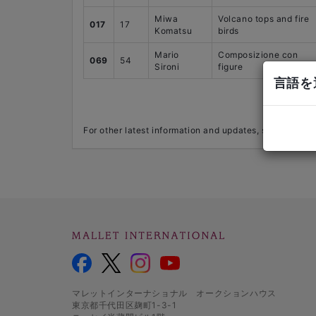
Miwa
Volcano tops and fire
017
17
Komatsu
birds
Mario
Composizione con
069
54
Sironi
figure
言語を選
For other latest information and updates, such as con
マレットインターナショナル オークションハウス
東京都千代田区麹町1-3-1