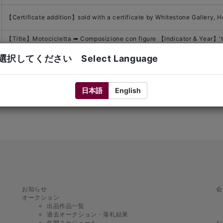
【Certificate addition】sold with a certificate by Whitestone Gallery, 
【Title】Motocicletta ➡ Composizione con figure 【Indicator & Year】'tit
1925' have been removed
択してください Select Language
日本語
English
ditions etc., please access the "Condition Report List" via MyPage after
l
お知らせ
会
オークション
出品作品一覧
過去オークション・落札結果
年間スケジュール
お