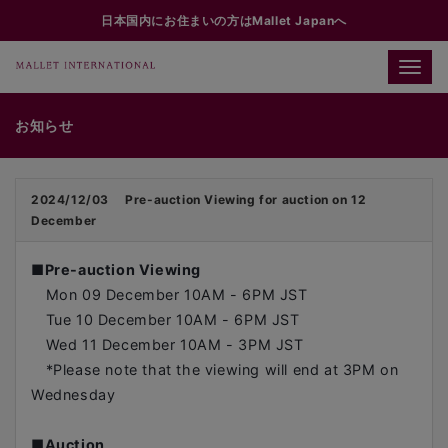
日本国内にお住まいの方はMallet Japanへ
Toggle
naviga
お知らせ
2024/12/03
Pre-auction Viewing for auction on 12
December
■
Pre-auction Viewing
Mon 09 December 10AM - 6PM JST
Tue 10 December 10AM - 6PM JST
Wed 11 December 10AM - 3PM JST
*Please note that the viewing will end at 3PM on
Wednesday
■
Auction