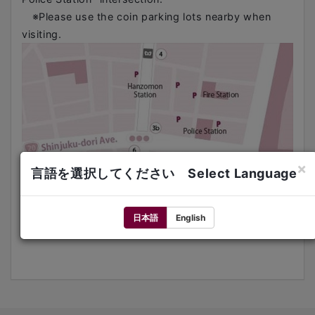
※Please use the coin parking lots nearby when
visiting.
×
言語を選択してください Select Language
日本語
English