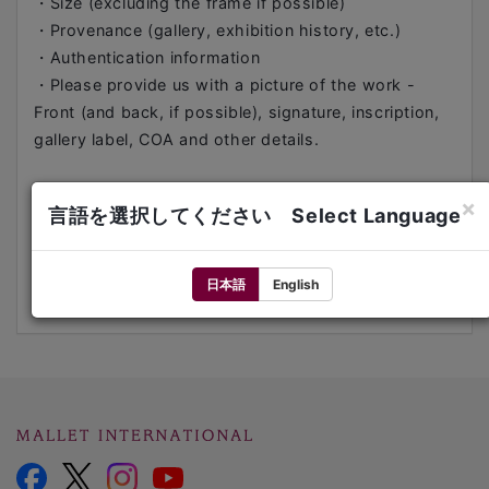
・Size (excluding the frame if possible)
・Provenance (gallery, exhibition history, etc.)
・Authentication information
・Please provide us with a picture of the work -
Front (and back, if possible), signature, inscription,
gallery label, COA and other details.
Past auction records (Invaluable)
×
言語を選択してください Select Language
Contact:
E-mail:
art@mallet.co.jp
日本語
English
Tel: +81 3-5216-2480