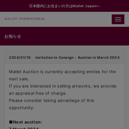
日本国内にお住まいの方はMallet Japanへ
Toggle
naviga
お知らせ
2024/01/10
Invitation to Consign - Auction in March 2024
Mallet Auction is currently accepting entries for the
next sale.
If you are interested in selling artworks, we provide
an appraisal free of charge.
Please consider taking advantage of this
opportunity.
■
Next auction: