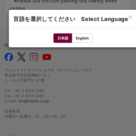
※Please use the coin parking lots nearby when
visiting.
×
言語を選択してください Select Language
日本語
English
マレットインターナショナル オークションハウス
東京都千代田区麹町1-3-1
ニッセイ半蔵門ビル1階
Tel.: +81 3 5216 2480
Fax: +81 3 5216 2481
E-mail:
art@mallet.co.jp
営業時間
月曜日〜金曜日 10：00〜18：00