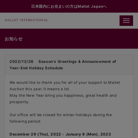
日本国内にお住まいの方はMallet Japanへ
Toggle
naviga
お知らせ
2022/12/26
Season's Greetings & Announcement of
Year-End Holiday Schedule
We would like to thank you for all of your support to Mallet
Auction this year. It means a lot.
May the New Year bring you happiness, great health and
prosperity.
Our office will be closed for winter holidays during the
following period:
December 29 (Thu), 2022 - January 9 (Mon), 2023