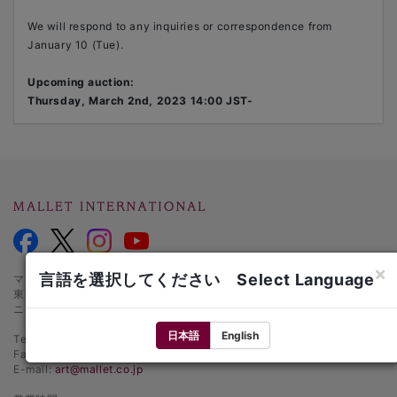
We will respond to any inquiries or correspondence from
January 10 (Tue).
Upcoming auction:
Thursday, March 2nd, 2023 14:00 JST-
×
言語を選択してください Select Language
マレットインターナショナル オークションハウス
東京都千代田区麹町1-3-1
ニッセイ半蔵門ビル1階
日本語
English
Tel.: +81 3 5216 2480
Fax: +81 3 5216 2481
E-mail:
art@mallet.co.jp