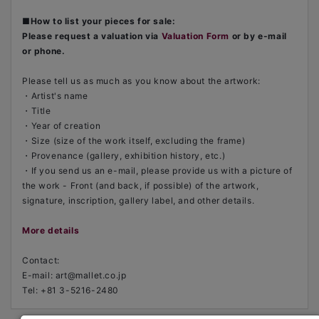
■
How to list your pieces for sale:
Please request a valuation via
Valuation Form
or by e-mail
or phone.
Please tell us as much as you know about the artwork:
・Artist's name
・Title
・Year of creation
・Size (size of the work itself, excluding the frame)
・Provenance (gallery, exhibition history, etc.)
・If you send us an e-mail, please provide us with a picture of
the work - Front (and back, if possible) of the artwork,
signature, inscription, gallery label, and other details.
More details
Contact:
E-mail: art@mallet.co.jp
Tel: +81 3-5216-2480