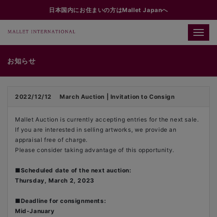
日本国内にお住まいの方はMallet Japanへ
Toggle
naviga
お知らせ
2022/12/12
March Auction | Invitation to Consign
Mallet Auction is currently accepting entries for the next sale.
If you are interested in selling artworks, we provide an
appraisal free of charge.
Please consider taking advantage of this opportunity.
■
Scheduled date of the next auction:
Thursday, March 2, 2023
■
Deadline for consignments:
Mid-January