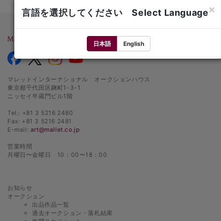
×
言語を選択してください Select Language
日本語
English
マレットインターナショナル オークションハウス
東京都千代田区麹町1-3-1
ニッセイ半蔵門ビル1階
Tel.: +81 3 5216 2480
Fax: +81 3 5216 2481
E-mail:
art@mallet.co.jp
営業時間
月曜日〜金曜日 10：00〜18：00
お知らせ
オークション
出品作品一覧
過去オークション・落札結果