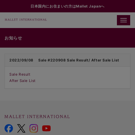
日本国内にお住まいの方はMallet Japanへ
Toggle
naviga
お知らせ
2022/09/08
Sale #220908 Sale Result/ After Sale List
Sale Result
After Sale List