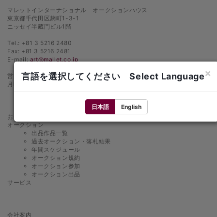
マレットインターナショナル オークションハウス
東京都千代田区麹町1-3-1
ニッセイ半蔵門ビル1階
Tel.: +81 3 5216 2480
Fax: +81 3 5216 2481
E-mail:
art@mallet.co.jp
×
言語を選択してください Select Language
営業時間
月曜日〜金曜日 10：00〜18：00
日本語
English
お知らせ
オークション
出品作品一覧
過去オークション・落札結果
年間スケジュール
オークション規約
オークション参加
オークション出品
サービス
会社案内