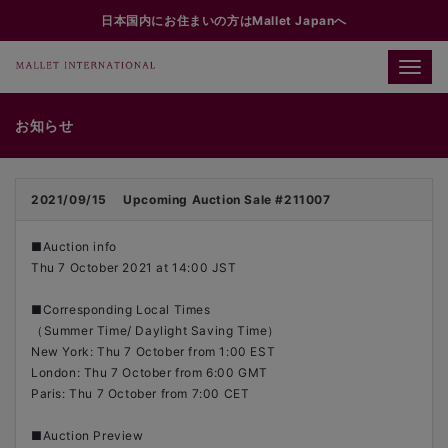
日本国内にお住まいの方はMallet Japanへ
Toggle
naviga
お知らせ
2021/09/15
Upcoming Auction Sale #211007
■Auction info
Thu 7 October 2021 at 14:00 JST
■Corresponding Local Times
（Summer Time/ Daylight Saving Time）
New York: Thu 7 October from 1:00 EST
London: Thu 7 October from 6:00 GMT
Paris: Thu 7 October from 7:00 CET
■Auction Preview