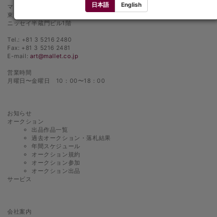
日本語
English
マレットインターナショナル オークションハウス
東京都千代田区麹町1-3-1
ニッセイ半蔵門ビル1階
Tel.: +81 3 5216 2480
Fax: +81 3 5216 2481
E-mail:
art@mallet.co.jp
営業時間
月曜日〜金曜日 10：00〜18：00
お知らせ
オークション
出品作品一覧
過去オークション・落札結果
年間スケジュール
オークション規約
オークション参加
オークション出品
サービス
会社案内