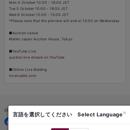
Mon 4 October 10:00 - 18:00 JST
Tue 5 October 10:00 - 18:00 JST
Wed 6 October 10:00 - 15:00 JST
*Please note that the preview will end at 15:00 on Wednesday
■Auction venue
Mallet Japan Auction House, Tokyo
■YouTube Live
auction live stream on YouTube
■Online Live Bidding
Invaluable.com
×
言語を選択してください Select Language