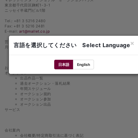
東京都千代田区麹町1-3-1
ニッセイ半蔵門ビル1階
Tel.: +81 3 5216 2480
Fax: +81 3 5216 2481
E-mail:
art@mallet.co.jp
×
営業時間
言語を選択してください Select Language
月曜日〜金曜日 10：00〜18：00
日本語
English
お知らせ
オークション
出品作品一覧
過去オークション・落札結果
年間スケジュール
オークション規約
オークション参加
オークション出品
サービス
会社案内
会社概要/特定商取引法に基づく表記