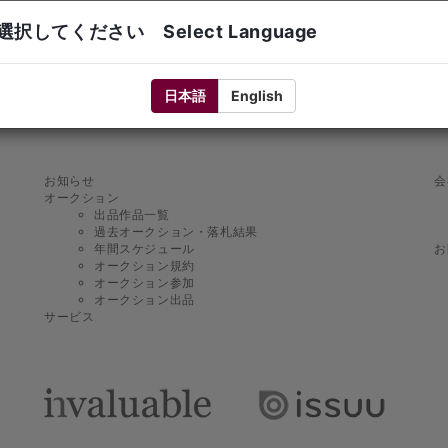
択してください Select Language
日本語
English
お知らせ
会
オークション
出品作品一覧
過去オークション・落札結果
年間スケジュール
お
オークション規約
オークション参加
オークション出品
サービス