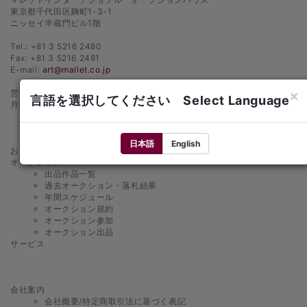
東京都千代田区麹町1-3-1
ニッセイ半蔵門ビル1階
Tel.: +81 3 5216 2480
Fax: +81 3 5216 2481
E-mail:
art@mallet.co.jp
×
営業時間
言語を選択してください Select Language
月曜日〜金曜日 10：00〜18：00
日本語
English
お知らせ
オークション
出品作品一覧
過去オークション・落札結果
年間スケジュール
オークション規約
オークション参加
オークション出品
サービス
会社案内
会社概要/特定商取引法に基づく表記