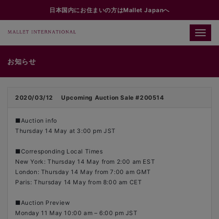
日本国内にお住まいの方はMallet Japanへ
Toggle
naviga
お知らせ
2020/03/12
Upcoming Auction Sale #200514
■Auction info
Thursday 14 May at 3:00 pm JST
■Corresponding Local Times
New York: Thursday 14 May from 2:00 am EST
London: Thursday 14 May from 7:00 am GMT
Paris: Thursday 14 May from 8:00 am CET
■Auction Preview
Monday 11 May 10:00 am – 6:00 pm JST