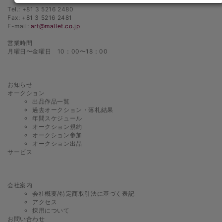
Tel.: +81 3 5216 2480
Fax: +81 3 5216 2481
E-mail:
art@mallet.co.jp
営業時間
月曜日〜金曜日 10：00〜18：00
お知らせ
オークション
出品作品一覧
過去オークション・落札結果
年間スケジュール
オークション規約
オークション参加
オークション出品
サービス
会社案内
会社概要/特定商取引法に基づく表記
アクセス
採用について
お問い合わせ