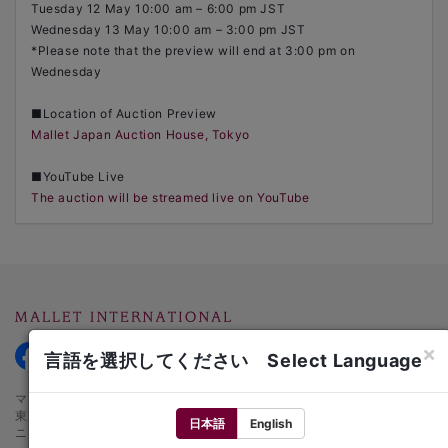
Tuesday 12 May 10:00 am – 6:00 pm JST
Wednesday 13 May 10:00 am – 3:00 pm JST
*Please note that the preview will end at 3:00 pm on
Wednesday
■Location of Auction Preview
Mallet Japan Auction House, Tokyo
■YouTube Live
The auction will be streamed live on YouTube
×
言語を選択してください Select Language
マレットインターナショナル オークションハウス
東京都千代田区麹町1-3-1
日本語
English
ニッセイ半蔵門ビル1階