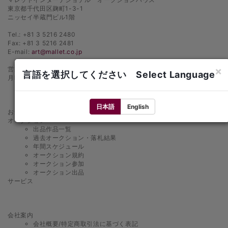
東京都千代田区麹町1-3-1
ニッセイ半蔵門ビル1階
Tel.: +81 3 5216 2480
Fax: +81 3 5216 2481
E-mail:
art@mallet.co.jp
×
営業時間
言語を選択してください Select Language
月曜日〜金曜日 10：00〜18：00
日本語
English
お知らせ
オークション
出品作品一覧
過去オークション・落札結果
年間スケジュール
オークション規約
オークション参加
オークション出品
サービス
会社案内
会社概要/特定商取引法に基づく表記