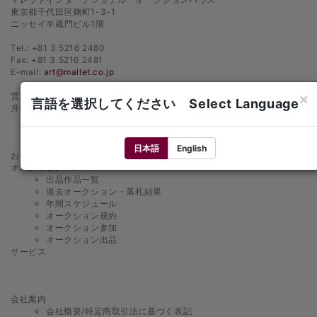
東京都千代田区麹町1-3-1
ニッセイ半蔵門ビル1階
Tel.: +81 3 5216 2480
Fax: +81 3 5216 2481
E-mail:
art@mallet.co.jp
×
営業時間
言語を選択してください Select Language
月曜日〜金曜日 10：00〜18：00
日本語
English
お知らせ
オークション
出品作品一覧
過去オークション・落札結果
年間スケジュール
オークション規約
オークション参加
オークション出品
サービス
会社案内
会社概要/特定商取引法に基づく表記