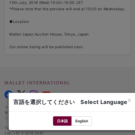
13th July, 2016 (Wed) 10:00~15:00 JST
*Please note that the preview will end at 15:00 on Wednesday.
●Location
Mallet Japan Auction House, Tokyo, Japan
Our online listing will be published soon.
×
言語を選択してください Select Language
マレットインターナショナル オークションハウス
東京都千代田区麹町1-3-1
ニッセイ半蔵門ビル1階
日本語
English
Tel.: +81 3 5216 2480
Fax: +81 3 5216 2481